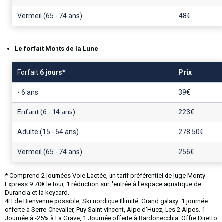
Expériences Inédites
pour les petits
niveau flèche de bronze
Tous niveaux
découverte nature
En cours privés
avec un moniteur privé
défier le chrono
Vermeil (65 - 74 ans)
48€
Cours de snowboard
Cours privés
Ski nordique
Ski Trip
Projet sur mesure
dès 7 ans
Ski ou Snowboard
Montgenèvre & Vallée Clarée
tourisme durable en tout-compris
évènement, groupe, séminaire
Le forfait Monts de la Lune
Cours privés
Mountain Wintercamp
Escape Game
clubesf
Ski ou Snowboard
Les Collectifs "autrement"
Secours en avalanche
Club ESF / Team esf / Team Montgenèvre
Forfait
6 jours*
Prix
- 6 ans
39€
Mountain Wintercamp
Les TRACES ESF
Escape Game
Les aventures neiges
Itinéraires rando balisés
Family Challenge
Enfant (6 - 14 ans)
223€
Adulte (15 - 64 ans)
278.50€
Vermeil (65 - 74 ans)
256€
* Comprend 2 journées Voie Lactée, un tarif préférentiel de luge Monty
Express 9.70€ le tour, 1 réduction sur l'entrée à l'espace aquatique de
Durancia et la keycard.
4H de Bienvenue possible, Ski nordique Illimité. Grand galaxy: 1 journée
offerte à Serre-Chevalier, Puy Saint vincent, Alpe d'Huez, Les 2 Alpes. 1
Journée à -25% à La Grave, 1 Journée offerte à Bardonecchia. Offre Diretto